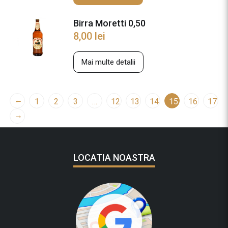
Birra Moretti 0,50
8,00
lei
Mai multe detalii
←
1
2
3
…
12
13
14
15
16
17
→
LOCATIA NOASTRA