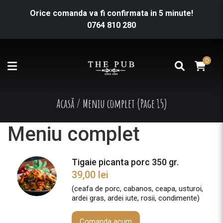
Orice comanda va fi confirmata in 5 minute!
0764 810 280
0
Acasă
/
Meniu complet
(Page 15)
Meniu complet
Tigaie picanta porc 350 gr.
39,00
lei
(ceafa de porc, cabanos, ceapa, usturoi,
ardei gras, ardei iute, rosii, condimente)
Comanda acum