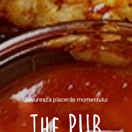
Savureaza placerile momentului
The PUB