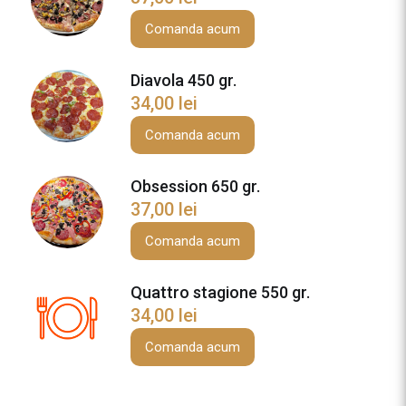
a
p
Comanda acum
Topping salam uscat – 50gr
(+
3,00
lei
)
r
i
Topping sunca – 50gr
(+
3,00
lei
)
Diavola 450 gr.
c
34,00
lei
c
i
Comanda acum
o
s
Obsession 650 gr.
a
37,00
lei
5
5
Comanda acum
0
g
Quattro stagione 550 gr.
r
34,00
lei
.
Comanda acum