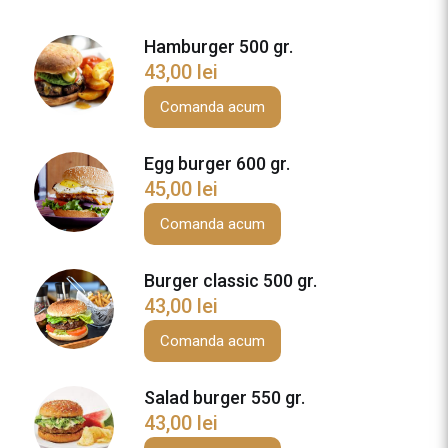
t
e
Hamburger 500 gr.
C
43,00
lei
h
e
Comanda acum
e
s
Egg burger 600 gr.
e
45,00
lei
b
u
Comanda acum
r
g
Burger classic 500 gr.
e
43,00
lei
r
5
Comanda acum
0
0
Salad burger 550 gr.
g
43,00
lei
r