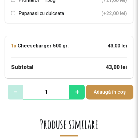
Profiterol – 150g
(+
21,00
lei
)
Papanasi cu dulceata
(+
22,00
lei
)
Clatite bavareze cu fructe proaspete
(+
27,00
lei
)
1x
Cheeseburger 500 gr.
43,00 lei
Subtotal
43,00 lei
C
−
+
Adaugă în coș
a
n
t
i
Produse similare
t
a