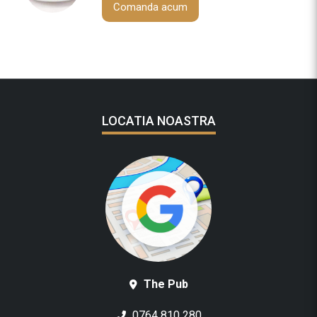
Comanda acum
.
LOCATIA NOASTRA
The Pub
0764 810 280