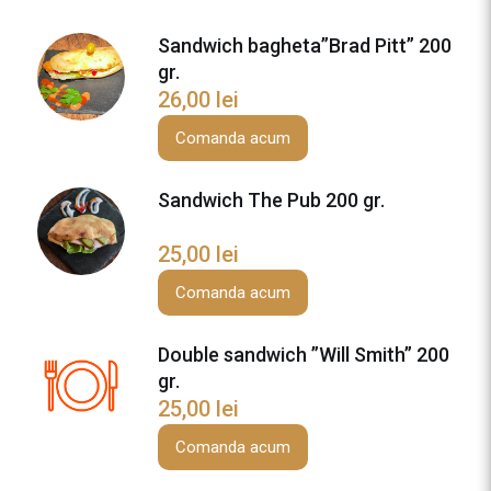
i
k
Sandwich bagheta”Brad Pitt” 200
e
gr.
n
26,00
lei
R
o
Comanda acum
l
l
Sandwich The Pub 200 gr.
”
L
25,00
lei
e
o
Comanda acum
n
a
Double sandwich ”Will Smith” 200
r
gr.
d
25,00
lei
o
Comanda acum
D
i