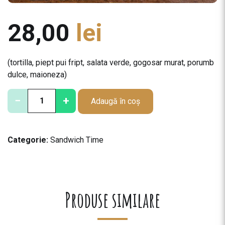
28,00
lei
(tortilla, piept pui fript, salata verde, gogosar murat, porumb
dulce, maioneza)
C
−
+
Adaugă în coș
a
n
t
Categorie:
Sandwich Time
i
t
a
t
e
Produse similare
C
h