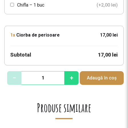
Chifla – 1 buc
(+
2,00
lei
)
1x
Ciorba de perisoare
17,00 lei
Subtotal
17,00 lei
C
−
+
Adaugă în coș
a
n
t
i
Produse similare
t
a
t