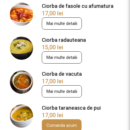
e
Ciorba de fasole cu afumatura
C
17,00
lei
i
o
Mai multe detalii
r
b
Ciorba radauteana
a
15,00
lei
d
e
Mai multe detalii
p
e
Ciorba de vacuta
r
17,00
lei
i
s
Mai multe detalii
o
a
Ciorba taraneasca de pui
r
17,00
lei
e
Comanda acum