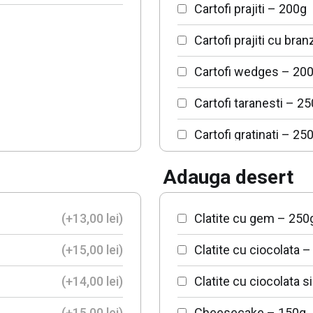
Cartofi prajiti – 200g
Cartofi prajiti cu bra
Cartofi wedges – 20
Cartofi taranesti – 2
Cartofi gratinati – 25
Orez cu ciuperci – 2
Adauga desert
Ciuperci gratinate – 
(+
13,00
lei
)
Clatite cu gem – 250
Orez mexican – 250g
(+
15,00
lei
)
Clatite cu ciocolata 
Orez – 200g
(+
14,00
lei
)
Clatite cu ciocolata 
Legume grill
(+
15,00
lei
)
Cheesecake – 150g