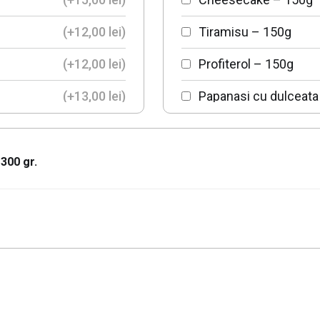
Cartofi „PUB”
(+
12,00
lei
)
Tiramisu – 150g
(+
12,00
lei
)
Profiterol – 150g
(+
13,00
lei
)
Papanasi cu dulceata
(+
8,00
lei
)
Clatite bavareze cu f
 300 gr.