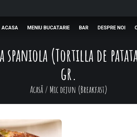
ACASA
MENIU BUCATARIE
BAR
DESPRE NOI
 spaniola (Tortilla de patat
gr.
Acasă
/
Mic dejun (Breakfast)