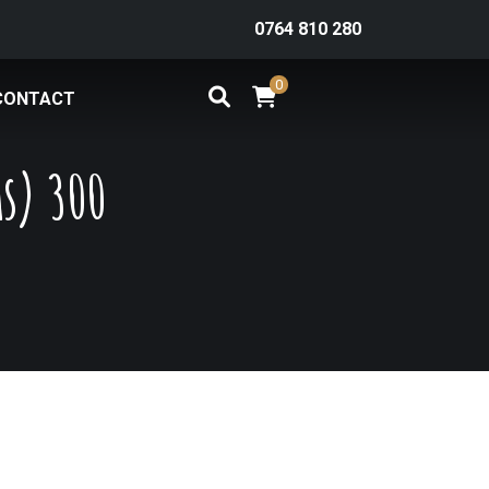
0764 810 280
0
CONTACT
as) 300