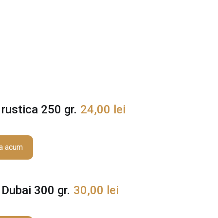
t
i
t
a
t
e
O
m
l
e
rustica 250 gr.
24,00
lei
t
a
s
a acum
p
a
n
Dubai 300 gr.
i
30,00
lei
o
l