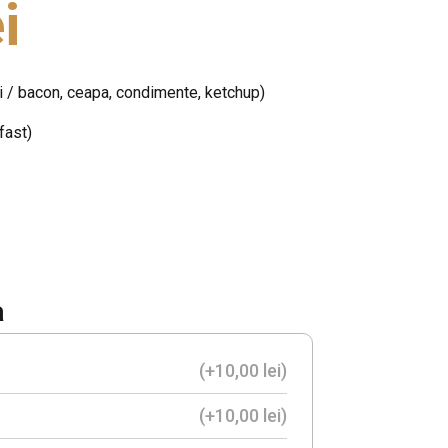
i
pui / bacon, ceapa, condimente, ketchup)
fast)
a
(+
10,00
lei
)
(+
10,00
lei
)