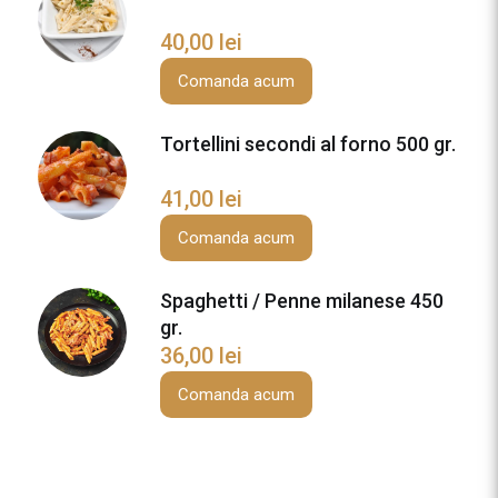
l
40,00
lei
’
a
Comanda acum
r
r
Tortellini secondi al forno 500 gr.
a
b
41,00
lei
b
i
Comanda acum
a
t
Spaghetti / Penne milanese 450
a
gr.
4
36,00
lei
0
Comanda acum
0
g
r
.