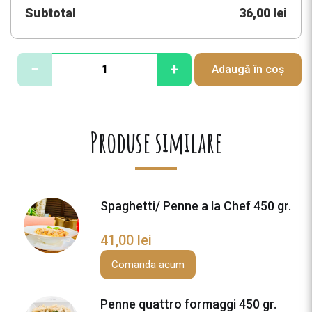
Subtotal
36,00 lei
C
−
+
Adaugă în coș
a
n
t
i
Produse similare
t
a
t
e
Spaghetti/ Penne a la Chef 450 gr.
P
e
41,00
lei
n
n
Comanda acum
e
a
Penne quattro formaggi 450 gr.
l