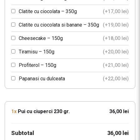
Clatite cu ciocolata – 350g
(+
17,00
lei
)
Clatite cu ciocolata si banane – 350g
(+
19,00
lei
)
Cheesecake – 150g
(+
18,00
lei
)
Tiramisu – 150g
(+
20,00
lei
)
Profiterol – 150g
(+
21,00
lei
)
Papanasi cu dulceata
(+
22,00
lei
)
Clatite bavareze cu fructe proaspete
(+
27,00
lei
)
1x
Pui cu ciuperci 230 gr.
36,00 lei
Subtotal
36,00 lei