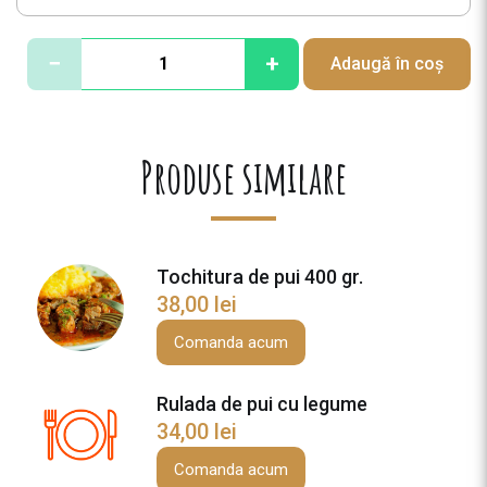
C
−
+
Adaugă în coș
a
n
t
i
Produse similare
t
a
t
e
Tochitura de pui 400 gr.
P
38,00
lei
u
i
Comanda acum
c
u
Rulada de pui cu legume
c
34,00
lei
i
u
Comanda acum