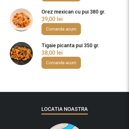
p
e
Orez mexican cu pui 380 gr.
r
39,00
lei
c
i
Comanda acum
2
3
Tigaie picanta pui 350 gr.
0
38,00
lei
g
Comanda acum
r
.
LOCATIA NOASTRA