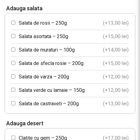
Orez cu ciuperci – 250g
(+
12,00
lei
)
Adauga salata
Ciuperci gratinate – 250g
(+
12,00
lei
)
Salata de rosii – 250g
(+
13,00
lei
)
Orez mexican – 250g
(+
15,00
lei
)
Salata asortata – 250g
(+
15,00
lei
)
Orez – 200g
(+
9,00
lei
)
Salata de muraturi – 100g
(+
14,00
lei
)
Legume grill
(+
13,00
lei
)
Salata de sfecla rosie – 200g
(+
15,00
lei
)
Cartofi „PUB”
(+
12,00
lei
)
Salata de varza – 200g
(+
12,00
lei
)
Salata verde cu lamaie – 150g
(+
12,00
lei
)
Salata de castraveti – 200g
(+
13,00
lei
)
Salata de ceapa rosie – 150g
(+
8,00
lei
)
Adauga desert
Clatite cu gem – 250g
(+
17,00
lei
)