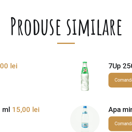
u
l
Produse similare
l
,00
lei
7Up 25
Comand
 ml
15,00
lei
Apa mi
Comand