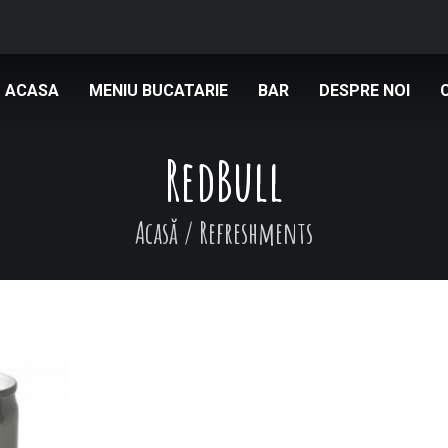
ACASA
MENIU BUCATARIE
BAR
DESPRE NOI
RedBull
Acasă
/
Refreshments