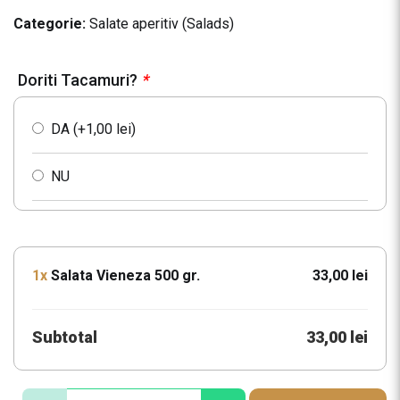
Categorie:
Salate aperitiv (Salads)
Doriti Tacamuri?
*
DA (+
1,00
lei
)
NU
1x
Salata Vieneza 500 gr.
33,00 lei
Subtotal
33,00 lei
C