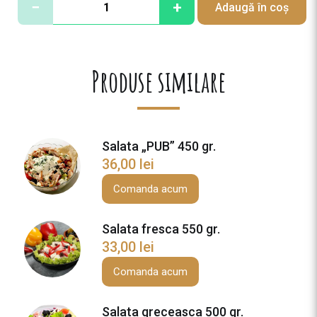
−
+
Adaugă în coș
a
n
t
i
Produse similare
t
a
t
e
Salata „PUB” 450 gr.
S
36,00
lei
a
l
Comanda acum
a
t
Salata fresca 550 gr.
a
33,00
lei
V
i
Comanda acum
e
n
Salata greceasca 500 gr.