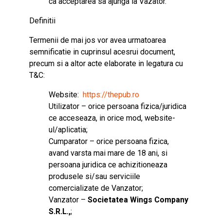
ca acceptarea sa ajunga la Vazator.
Definitii
Termenii de mai jos vor avea urmatoarea
semnificatie in cuprinsul acesrui document,
precum si a altor acte elaborate in legatura cu
T&C:
Website:
https://thepub.ro
Utilizator – orice persoana fizica/juridica
ce acceseaza, in orice mod, website-
ul/aplicatia;
Cumparator – orice persoana fizica,
avand varsta mai mare de 18 ani, si
persoana juridica ce achizitioneaza
produsele si/sau serviciile
comercializate de Vanzator;
Vanzator –
Societatea
Wings Company
S.R.L.,
;